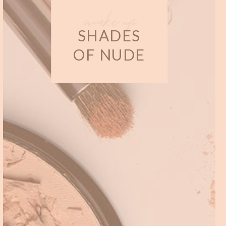
make up
SHADES
OF NUDE