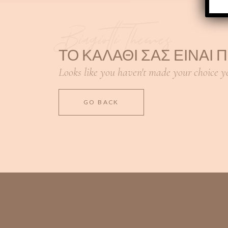
Biagiotti Themes
ΤΟ ΚΑΛΆΘΙ ΣΑΣ ΕΊΝΑΙ 
Looks like you haven't made your choice ye
GO BACK