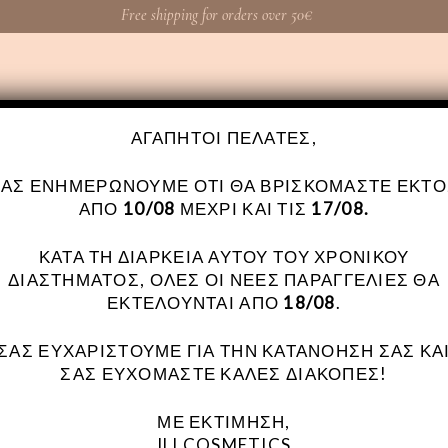
Free shipping for orders over 50€
ΑΓΑΠΗΤΟΊ ΠΕΛΆΤΕΣ,
ΤΟ ΚΑΛΑΘΙ ΜΟΥ
ΡΑΝΤΕΒΟΥ
ILI Spots
My Α
ΣΑΣ ΕΝΗΜΕΡΏΝΟΥΜΕ ΌΤΙ ΘΑ ΒΡΙΣΚΌΜΑΣΤΕ ΕΚΤΌ
ΑΠΌ
10/08
ΜΈΧΡΙ ΚΑΙ ΤΙΣ
17/08.
ΚΑΤΆ ΤΗ ΔΙΆΡΚΕΙΑ ΑΥΤΟΎ ΤΟΥ ΧΡΟΝΙΚΟΎ
ΔΙΑΣΤΉΜΑΤΟΣ, ΌΛΕΣ ΟΙ ΝΈΕΣ ΠΑΡΑΓΓΕΛΊΕΣ ΘΑ
ΕΚΤΕΛΟΎΝΤΑΙ ΑΠΌ
18/08
.
ΣΑΣ ΕΥΧΑΡΙΣΤΟΎΜΕ ΓΙΑ ΤΗΝ ΚΑΤΑΝΌΗΣΉ ΣΑΣ ΚΑ
ΣΑΣ ΕΥΧΌΜΑΣΤΕ ΚΑΛΈΣ ΔΙΑΚΟΠΈΣ!
ΜΕ ΕΚΤΊΜΗΣΗ,
ILI COSMETICS