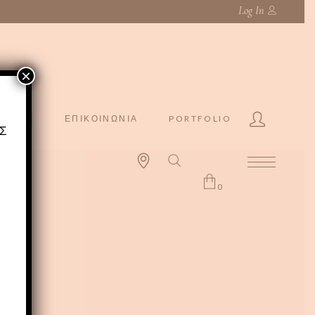
Log In
×
ccount
ΕΠΙΚΟΙΝΩΝΙΑ
PORTFOLIO
Σ
0
Ι
No products in the cart.