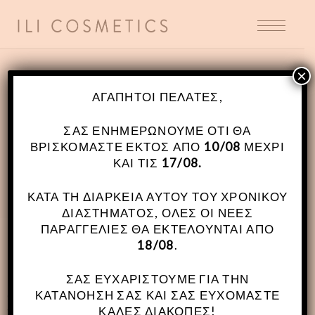
×
ΑΓΑΠΗΤΟΊ ΠΕΛΆΤΕΣ,
ΌΡΟΙ ΧΡΉΣΗΣ
ΣΑΣ ΕΝΗΜΕΡΏΝΟΥΜΕ ΌΤΙ ΘΑ
ΒΡΙΣΚΌΜΑΣΤΕ ΕΚΤΌΣ ΑΠΌ
10/08
ΜΈΧΡΙ
ΚΑΙ ΤΙΣ
17/08.
ΚΑΤΆ ΤΗ ΔΙΆΡΚΕΙΑ ΑΥΤΟΎ ΤΟΥ ΧΡΟΝΙΚΟΎ
ΔΙΑΣΤΉΜΑΤΟΣ, ΌΛΕΣ ΟΙ ΝΈΕΣ
ΠΑΡΑΓΓΕΛΊΕΣ ΘΑ ΕΚΤΕΛΟΎΝΤΑΙ ΑΠΌ
ΓΕΝΙΚΑ
18/08
.
Η εταιρεία περιορισμένης ευθύνης με την επωνυμία
ΣΑΣ ΕΥΧΑΡΙΣΤΟΎΜΕ ΓΙΑ ΤΗΝ
——-
……..
——- με τον διακριτό τίτλο «Ήλι», έχει προβεί
ΚΑΤΑΝΌΗΣΉ ΣΑΣ ΚΑΙ ΣΑΣ ΕΥΧΌΜΑΣΤΕ
στην δημιουργία του ιστότοπου
……….
Η εταιρεία θέλει
ΚΑΛΈΣ ΔΙΑΚΟΠΈΣ!
να προσφέρει μέσα από το ηλεκτρονικό της