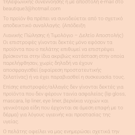
τηλεφωνικής συνεννόησης ή με αποστολή e-mail στο
beautique3@hotmail.com
Το προϊόν θα πρέπει να συνοδεύεται από το σχετικό
αποδεικτικό συναλλαγής. (Απόδειξη
Λιανικής Πώλησης ή Τιμολόγιο – Δελτίο Αποστολής)
Οι επιστροφές γίνονται δεκτές μόνο εφόσον τα
προϊόντα που ο πελάτης επιθυμεί να επιστρέψει
βρίσκονται στην ίδια ακριβώς κατάσταση στην οποία
παρελήφθησαν, χωρίς δηλαδή να έχουν
αποσφραγισθεί (αφαίρεση προστατευτικής
ζελατίνας) ή να έχει παραβιασθεί η συσκευασία τους.
Επίσης επιστροφές/αλλαγές δεν γίνονται δεκτές για
προϊόντα που δεν φέρουν ταινία ασφαλείας (lip gloss,
mascara, lip liner, eye liner, βερνίκια νυχιών και
γενικότερα είδη που έρχονται σε άμεση επαφή με το
δέρμα) για λόγους υγιεινής και προστασίας της
υγείας.
Ο πελάτης οφείλει να μας ενημερώσει σχετικά την