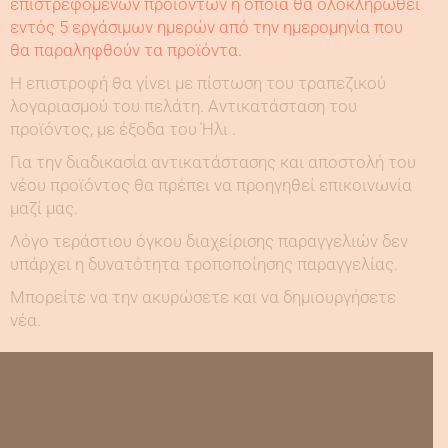
επιστρεφόμενων προϊόντων η οποία θα ολοκληρωθεί
εντός 5 εργάσιμων ημερών από την ημερομηνία που
θα παραληφθούν τα προϊόντα.
Η επιστροφή θα γίνει με πίστωση του τραπεζικού
λογαριασμού του πελάτη. Αντικατάσταση του
προϊόντος, με έξοδα του Ήλι .
Για την διαδικασία αντικατάστασης και αποστολή του
νέου προϊόντος θα πρέπει να προηγηθεί επικοινωνία
μαζί μας.
Λόγο τεράστιου όγκου διαχείρισης παραγγελιών δεν
υπάρχει η δυνατότητα τροποποίησης παραγγελίας.
Μπορείτε να την ακυρώσετε και να δημιουργήσετε
νέα.