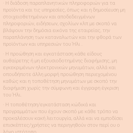
· Η διάδοση παραπλανητικών πληροφοριών για τα
προϊόντα και τις υπηρεσίες, όπως και η δημοσίευση μη
στοιχειοθετημένων και αποδεδειγμένων
πληροφοριών, ειδήσεων, σχολίων κλπ με σκοπό να
βλάψουν την δημόσια εικόνα της εταιρείας, την
παραπλάνηση των καταναλωτών και την φθορά των
προϊόντων και υπηρεσιών του Ήλι .
· Η προώθηση και εγκατάσταση κάθε είδους
αυθαίρετης ή μη εξουσιοδοτημένης διαφήμισης, μη
εγκεκριμένων ηλεκτρονικών μηνυμάτων, αλλά και
οπουδήποτε άλλη μορφή προώθηση περιεχομένου
καθώς και η τοποθέτηση μηνυμάτων με σκοπό την
διαφήμιση χωρίς την σύμφωνη και έγγραφη έγκριση
του Ήλι.
· H τοποθέτηση/εγκατάσταση κώδικά και
προγραμμάτων που έχουν σκοπό με κάθε τρόπο να
προκαλέσουν κακή λειτουργία, αλλά και να εμποδίσει
επισκέπτες/χρήστες να περιηγηθούν στον περί ου ο
λόγο ιστότοπο.