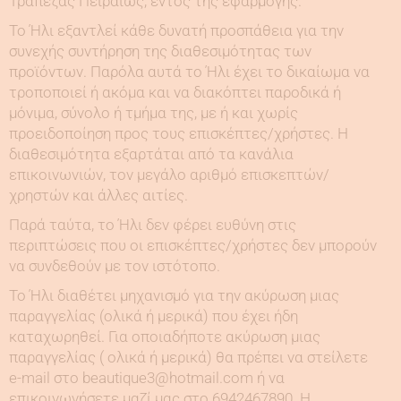
Τράπεζας Πειραιώς, εντός της εφαρμογής.
Το Ήλι εξαντλεί κάθε δυνατή προσπάθεια για την
συνεχής συντήρηση της διαθεσιμότητας των
προϊόντων. Παρόλα αυτά το Ήλι έχει το δικαίωμα να
τροποποιεί ή ακόμα και να διακόπτει παροδικά ή
μόνιμα, σύνολο ή τμήμα της, με ή και χωρίς
προειδοποίηση προς τους επισκέπτες/χρήστες. Η
διαθεσιμότητα εξαρτάται από τα κανάλια
επικοινωνιών, τον μεγάλο αριθμό επισκεπτών/
χρηστών και άλλες αιτίες.
Παρά ταύτα, το Ήλι δεν φέρει ευθύνη στις
περιπτώσεις που οι επισκέπτες/χρήστες δεν μπορούν
να συνδεθούν με τον ιστότοπο.
Το Ήλι διαθέτει μηχανισμό για την ακύρωση μιας
παραγγελίας (ολικά ή μερικά) που έχει ήδη
καταχωρηθεί. Για οποιαδήποτε ακύρωση μιας
παραγγελίας ( ολικά ή μερικά) θα πρέπει να στείλετε
e-mail στο beautique3@hotmail.com ή να
επικοινωνήσετε μαζί μας στο 6942467890. Η