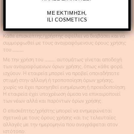
κατάστημα υπηρεσίες, προϊόντα, πληροφορίες,
προβολή της εταιρείας και τα φυσικά μας
ΜΕ ΕΚΤΊΜΗΣΗ,
καταστήματα, τους συνεργάτες, τις συνεργασίες μας
ILI COSMETICS
κλπ.
Κάθε επισκέπτης/χρήστης οφείλει να διαβάσει και να
συμμορφωθεί με τους αναγραφόμενους όρους χρήσης
του
……….
Με την χρήση του
……….
αυτομάτως γίνεται αποδοχή
των αναγραφόμενων όρων χρήσης, όπως κάθε φορά
ισχύουν. Η εταιρεία μπορεί να προβεί οποιαδήποτε
στιγμή στην αλλαγή ή τροποποίηση όρων χρήσης,
χωρίς να έχει προηγηθεί ενημέρωση ή προειδοποίηση.
Η εταιρεία έχει υποχρέωση άμεσα να επικαιροποιεί
των νέων αλλά και παρόντων όρων χρήσης.
Ο επισκέπτης/χρήστης μπορεί να ενημερώνεται
σχετικά με τους όρους χρήσης και τις τελευταίες
αλλαγές με την ημερομηνία που αναγράφεται στον
ιστότοπο.