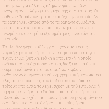
επίσης και για ελλιπείς πληροφορίες που δεν
αναγράφονται λόγο μη ενημέρωσης από τρίτους. Οι
ευθύνες βαραίνουν τρίτους και όχι την εταιρεία. Αν
παρατηρηθεί κάποιο από τα παραπάνω συμβάντα,
είστε υποχρεωμένοι να επικοινωνήσετε και να το
αναφέρετε στο τμήμα εξυπηρέτησης πελατών της
εταιρείας.
Το Ήλι δεν φέρει ευθύνη για τυχόν απαιτήσεις
νομικής ή αστικής ή και ποινικής φύσεως ούτε για
τυχόν ζημία (θετική, ειδική ή αποθετική, η οποία
ενδεικτικά και όχι περιοριστικά, διαζευκτικά ή και
σωρευτικά συνίσταται σε απώλεια κερδών,
δεδομένων διαφυγόντα κέρδη, χρηματική ικανοποίηση
κλπ) από επισκέπτες του διαδικτυακού τόπου ή
τρίτους από αιτία που έχει σχέση με τη λειτουργία ή
μη ή και τη χρήση του διαδικτυακού τόπου ή και σε
αδυναμία παροχής υπηρεσιών ή και πληροφοριών που
διατίθενται από αυτόν ή και υπηρεσίες ή και
πληροφορίες που διατίθενται μέσω αυτού.