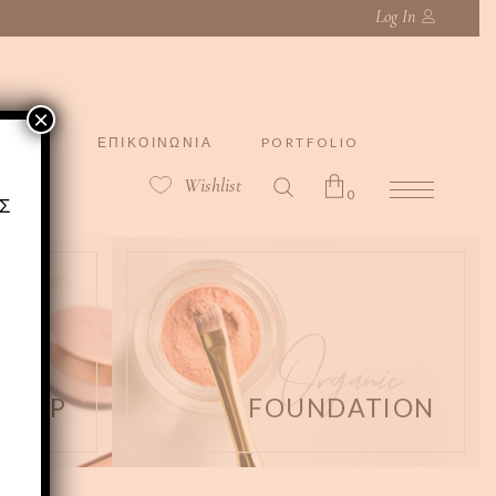
Log In
count
ΕΠΙΚΟΙΝΩΝΙΑ
PORTFOLIO
×
count
ΕΠΙΚΟΙΝΩΝΙΑ
PORTFOLIO
Wishlist
0
Σ
No products in the cart.
ve
Organic
Ι
E UP
FOUNDATION