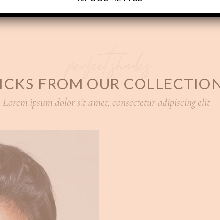
perfect shades
ICKS FROM OUR COLLECTIO
Lorem ipsum dolor sit amet, consectetur adipiscing elit