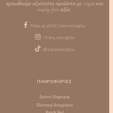
προωθούμε αξιόπιστα προϊόντα με vegan και
cruelty free αξία .
Make up artist iliana nenoglou
/iliana_nenoglou
@iliananenoglou
ΠΛΗΡΟΦΟΡΊΕΣ
Τρόποι Πληρωμής
Πολιτική Απορρήτου
Patch Test