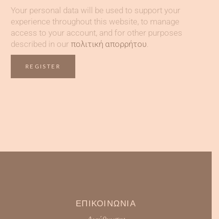
Your personal data will be used to support your
experience throughout this website, to manage
access to your account, and for other purposes
described in our
πολιτική απορρήτου
.
REGISTER
ΕΠΙΚΟΙΝΩΝΙΑ