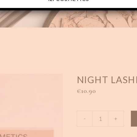
NIGHT LASH
€
10.90
NIGHT
-
+
LASHES
quantity