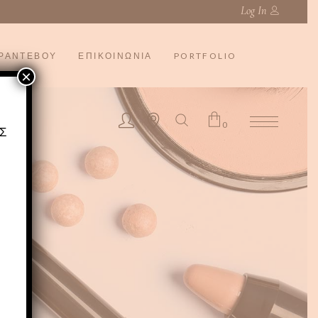
Log In
ΡΑΝΤΕΒΟΥ
ΕΠΙΚΟΙΝΩΝΙΑ
PORTFOLIO
×
0
Σ
No products in the cart.
Ι