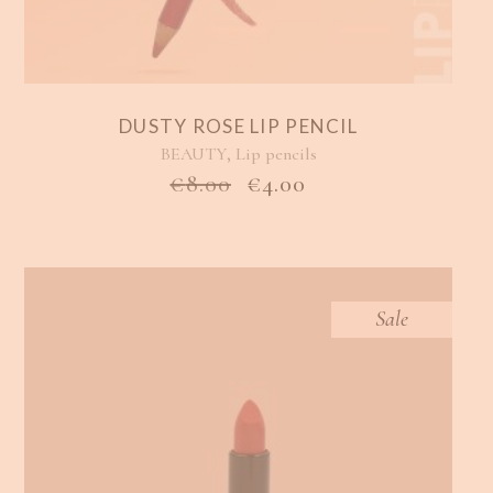
DUSTY ROSE LIP PENCIL
,
BEAUTY
Lip pencils
ORIGINAL
Η
€
8.00
€
4.00
PRICE
ΤΡΈΧΟΥΣΑ
WAS:
ΤΙΜΉ
€8.00.
ΕΊΝΑΙ:
€4.00.
Sale