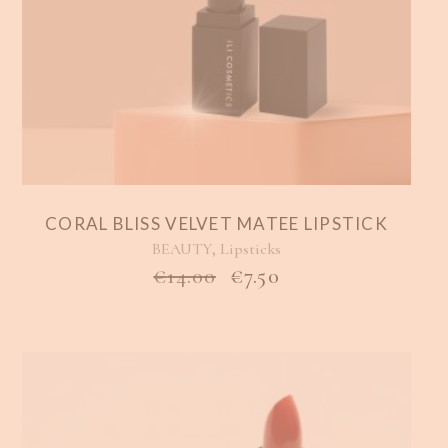
CORAL BLISS VELVET MATEE LIPSTICK
,
BEAUTY
Lipsticks
ORIGINAL
Η
€
14.00
€
7.50
PRICE
ΤΡΈΧΟΥΣΑ
WAS:
ΤΙΜΉ
€14.00.
ΕΊΝΑΙ:
€7.50.