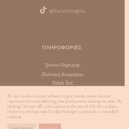
@iliananenoglou
ΠΛΗΡΟΦΟΡΊΕΣ
Τρόποι Πληρωμής
Πολιτική Απορρήτου
Patch Test
Όροι Χρήσης
We use cookies on our website to give you the most relevant
experience by remembering your preferences and repeat visits. By
clicking “Accept All”, you consent to the use of ALL the cookies.
However, you may visit "Cookie Settings" to provide a controlled
consent.
Cookie Settings
Accept All
© 2025 ilicosmetics.gr. All rights reserved. Hosted by: