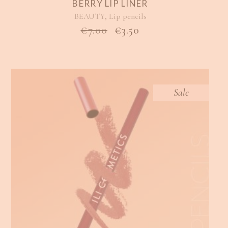
BERRY LIP LINER
,
BEAUTY
Lip pencils
ORIGINAL
Η
€
7.00
€
3.50
PRICE
ΤΡΈΧΟΥΣΑ
WAS:
ΤΙΜΉ
€7.00.
ΕΊΝΑΙ:
€3.50.
Sale