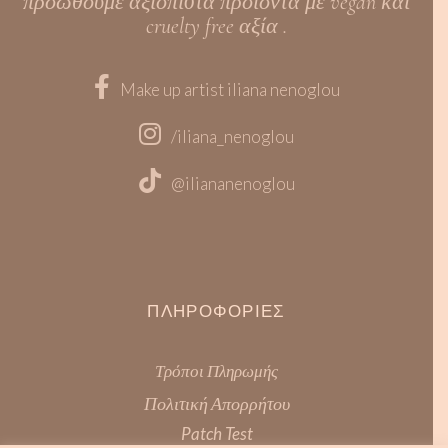
προωθούμε αξιόπιστα προϊόντα με vegan και
cruelty free αξία .
Make up artist iliana nenoglou
/iliana_nenoglou
@iliananenoglou
ΠΛΗΡΟΦΟΡΊΕΣ
Τρόποι Πληρωμής
Πολιτική Απορρήτου
Patch Test