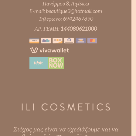
Πανόρμου 8, Αιγάλεω
E-mail:
beautique3@hotmail.com
Τηλέφωνο:
6942467890
ΑΡ. ΓΕΜΗ:
144080621000
Στόχος μας είναι να σχεδιάζουμε και να