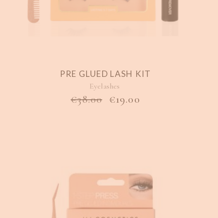
PRE GLUED LASH KIT
Eyelashes
ORIGINAL
Η
€
38.00
€
19.00
PRICE
ΤΡΈΧΟΥΣΑ
WAS:
ΤΙΜΉ
€38.00.
ΕΊΝΑΙ:
€19.00.