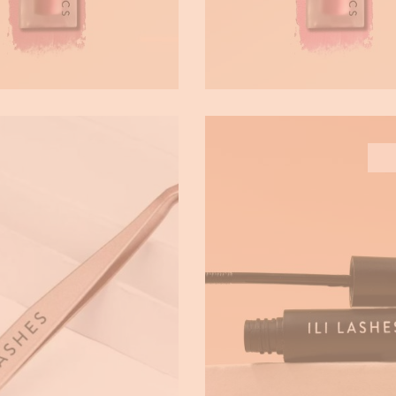
ΙΔΑ EYELASHES
REMOVE EYELAS
,
s
TOOL & ACCESSORIES
GLUE / REMOVER
€
9.90
€
13.80
€
6.90