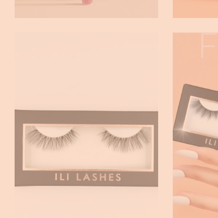
LUXURY
Eyelashes
Eyel
€
14.90