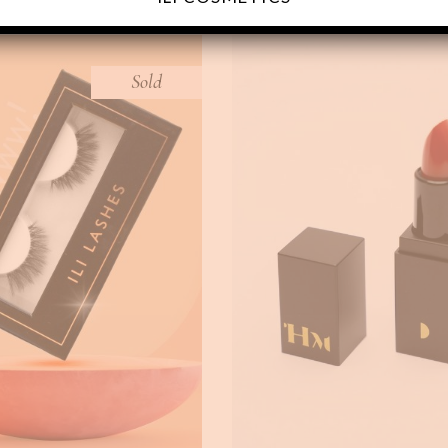
Sold
WOWWW!
RED-Y
,
Eyelashes
BEAUTY
Lipsticks
€
14.90
€
14.00