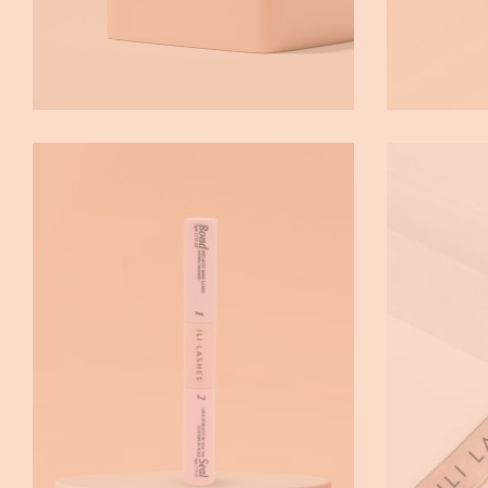
BOND & SEAL (ΚΌΛΛΑ)
ΛΑΒ
GLUE / REMOVER
Accessorie
€
16.90