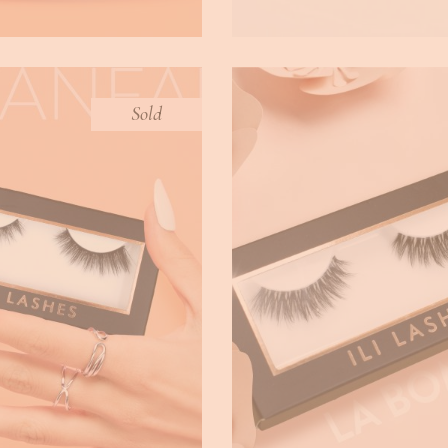
Sold
FANFARE
EYELASHES LA BO
,
,
ashes
STRIP LASHES
Eyelashes
STRIP LAS
€
14.90
€
14.90