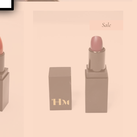
Sale
DIVORCED LIPSTICK
,
BEAUTY
Lipsticks
€
14.00
€
8.90