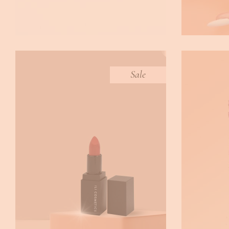
Sale
CORAL BLISS VELVET MATEE
COSM
LIPSTICK
,
BEAUTY
Lipsticks
BEA
€
14.00
€
7.50