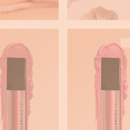
OPOLITAN LIQUID
YUMMY LIQUID LIP&
LIP&BLUSH
,
,
BEAUTY
Lipsticks
Ma
,
,
UTY
Lipsticks
Matte
€
15.00
€
7.50
€
15.00