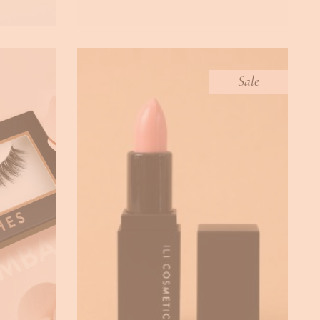
Sale
LOLLIPOP VELVET MATTE
MBA
LIPSTICK
HES
,
BEAUTY
Lipsticks
€
14.00
€
7.50