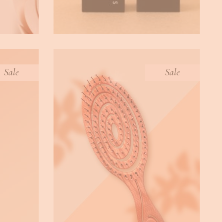
Sale
Sale
ΕΠΑΓΓΕΛΜΑΤΙΚΗ ΒΟΥΡΤΣΑ
BLUSH
BIO FRIENDLY
tte
,
Accessories
TOOL & ACCESSORIES
€
14.90
€
7.45