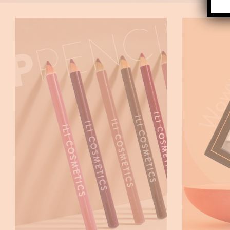
RED LIP PENCIL
,
BEAUTY
Lip pencils
€
8.00