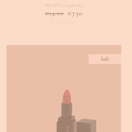
,
BEAUTY
Lipsticks
€
14.00
€
7.50
Sale