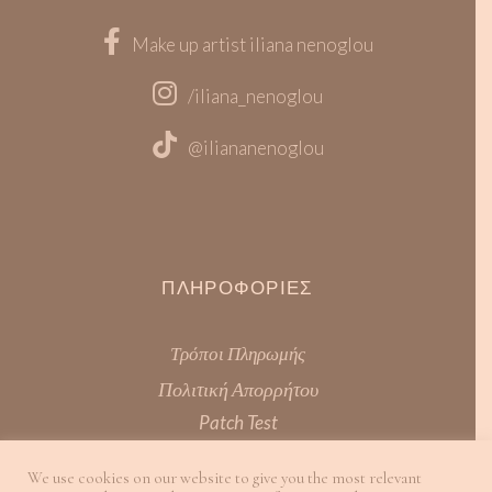
Make up artist iliana nenoglou
/iliana_nenoglou
@iliananenoglou
ΠΛΗΡΟΦΟΡΊΕΣ
Τρόποι Πληρωμής
Πολιτική Απορρήτου
Patch Test
Όροι Χρήσης
We use cookies on our website to give you the most relevant